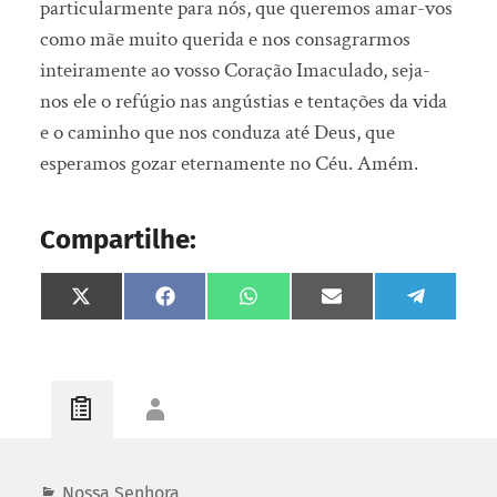
particularmente para nós, que queremos amar-vos
como mãe muito querida e nos consagrarmos
inteiramente ao vosso Coração Imaculado, seja-
nos ele o refúgio nas angústias e tentações da vida
e o caminho que nos conduza até Deus, que
esperamos gozar eternamente no Céu. Amém.
Compartilhe:
Share
Share
Share
Share
Share
on
on
on
on
on
X
Facebook
WhatsApp
Email
Telegram
(Twitter)
Nossa Senhora