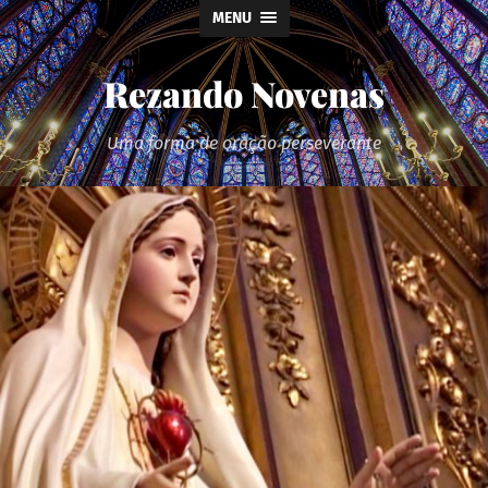
MENU
Rezando Novenas
Uma forma de oração perseverante