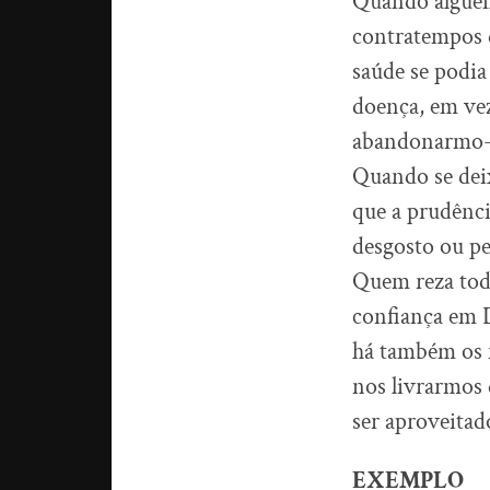
Quando alguém 
contratempos d
saúde se podia
doença, em vez
abandonarmo-n
Quando se dei
que a prudênci
desgosto ou p
Quem reza todo
confiança em 
há também os m
nos livrarmos 
ser aproveita
EXEMPLO