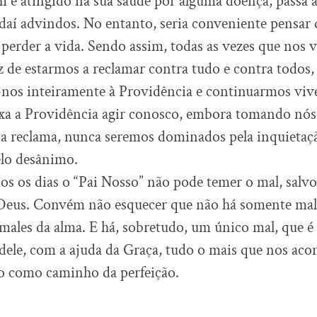
é atingido na sua saúde por alguma doença, passa a
aí advindos. No entanto, seria conveniente pensar
 perder a vida. Sendo assim, todas as vezes que nos 
 de estarmos a reclamar contra tudo e contra todos,
os inteiramente à Providência e continuarmos viv
xa a Providência agir conosco, embora tomando nós
a reclama, nunca seremos dominados pela inquietaçã
elo desânimo.
s os dias o “Pai Nosso” não pode temer o mal, salvo
Deus. Convém não esquecer que não há somente mal
ales da alma. E há, sobretudo, um único mal, que é
dele, com a ajuda da Graça, tudo o mais que nos aco
do como caminho da perfeição.