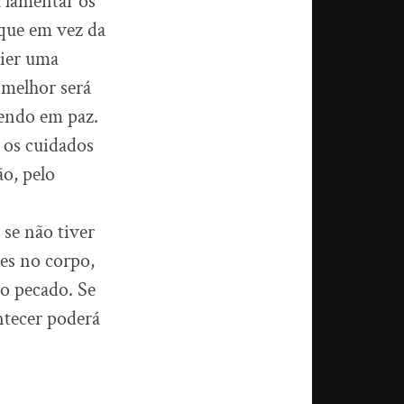
 lamentar os
 que em vez da
vier uma
 melhor será
endo em paz.
 os cuidados
o, pelo
 se não tiver
es no corpo,
 o pecado. Se
ntecer poderá