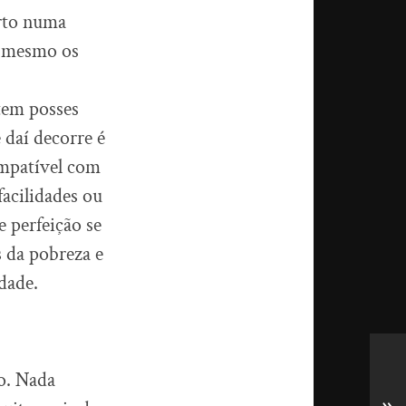
orto numa
s, mesmo os
tem posses
 daí decorre é
ompatível com
acilidades ou
e perfeição se
s da pobreza e
dade.
o. Nada