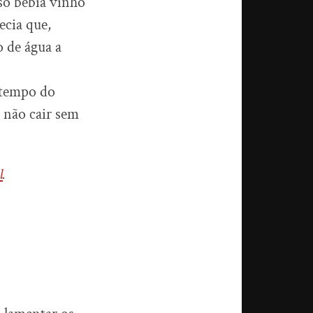
 só bebia vinho
ecia que,
o de água a
 tempo do
 não cair sem
l
.