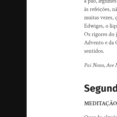
a pão, legumes
às refeições, 
muitas vezes, 
Edwiges, o líq
Os rigores do 
Advento e da 
sentidos.
Pai Nosso, Ave 
Segund
MEDITAÇÃO