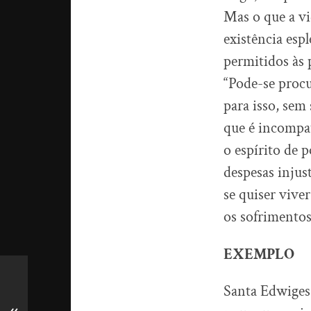
Mas o que a vi
existência esp
permitidos às
“Pode-se proc
para isso, sem
que é incompat
o espírito de 
despesas injus
se quiser vive
os sofrimento
EXEMPLO
Santa Edwiges 