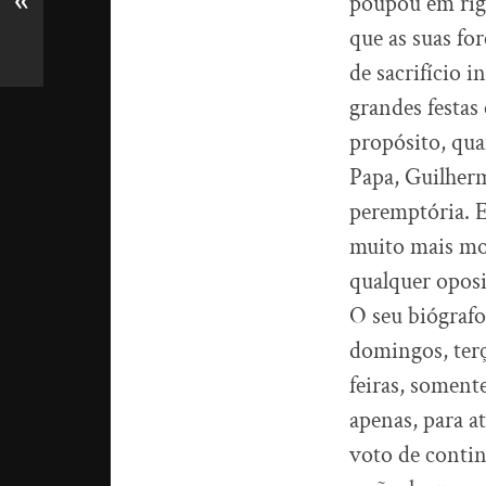
«
poupou em rig
que as suas fo
de sacrifício 
grandes festas
propósito, qua
Papa, Guilher
peremptória. E
muito mais mor
qualquer oposi
O seu biógrafo
domingos, terç
feiras, soment
apenas, para a
voto de contin