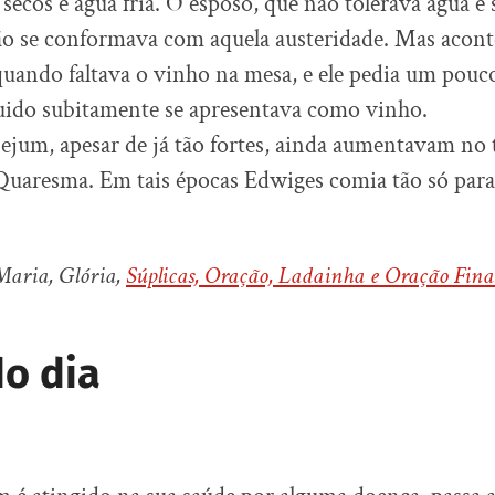
 secos e água fria. O esposo, que não tolerava água e
não se conformava com aquela austeridade. Mas acont
quando faltava o vinho na mesa, e ele pedia um pouc
uido subitamente se apresentava como vinho.
jejum, apesar de já tão fortes, ainda aumentavam no
Quaresma. Em tais épocas Edwiges comia tão só para
Maria, Glória,
Súplicas, Oração, Ladainha e Oração Fina
o dia