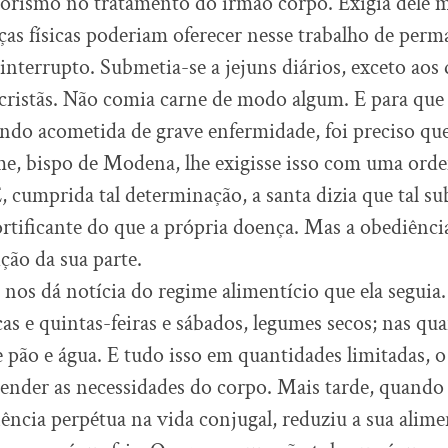
orismo no tratamento do irmão corpo. Exigia dele 
rças físicas poderiam oferecer nesse trabalho de perm
ininterrupto. Submetia-se a jejuns diários, exceto ao
 cristãs. Não comia carne de modo algum. E para que
ndo acometida de grave enfermidade, foi preciso qu
me, bispo de Modena, lhe exigisse isso com uma ord
, cumprida tal determinação, a santa dizia que tal su
tificante do que a própria doença. Mas a obediênci
ção da sua parte.
 nos dá notícia do regime alimentício que ela seguia
as e quintas-feiras e sábados, legumes secos; nas quar
e pão e água. E tudo isso em quantidades limitadas, o 
tender as necessidades do corpo. Mais tarde, quando
ência perpétua na vida conjugal, reduziu a sua alim