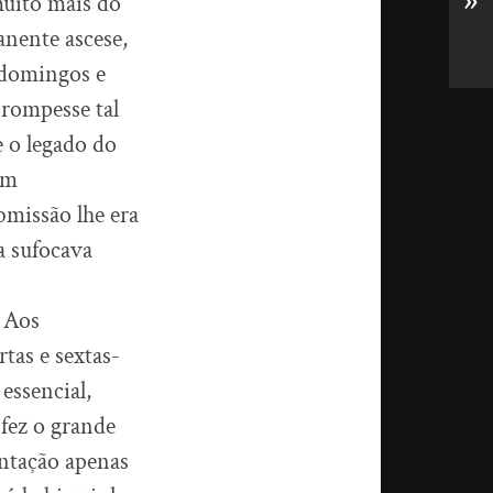
»
muito mais do
anente ascese,
s domingos e
 rompesse tal
e o legado do
em
bmissão lhe era
a sufocava
. Aos
tas e sextas-
essencial,
 fez o grande
entação apenas