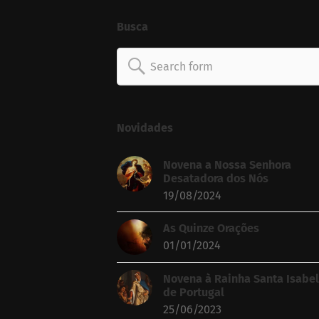
Busca
Search
for:
Novidades
Novena a Nossa Senhora
Desatadora dos Nós
19/08/2024
As Quinze Orações
01/01/2024
Novena à Rainha Santa Isabel
de Portugal
25/06/2023