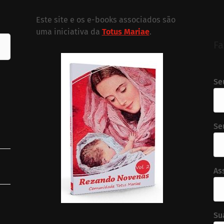
Este site e os e-books associados são
uma iniciativa da
Totus Mariae
.
Fa
Se
Se
As
Su