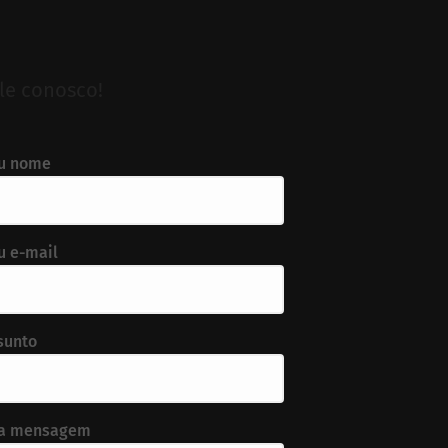
le conosco!
u nome
u e-mail
sunto
a mensagem