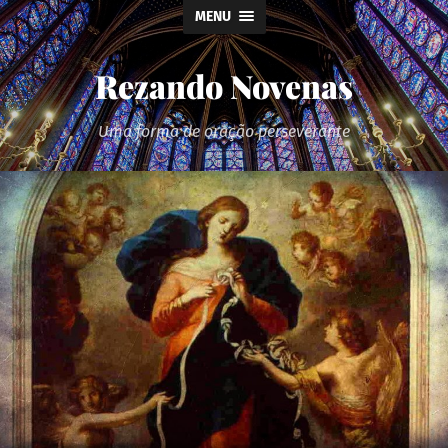
MENU
Rezando Novenas
Uma forma de oração perseverante