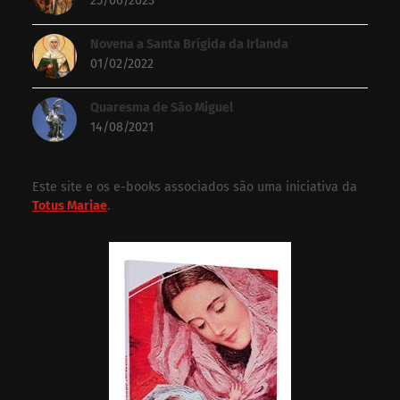
25/06/2023
Novena a Santa Brígida da Irlanda
01/02/2022
Quaresma de São Miguel
14/08/2021
Este site e os e-books associados são uma iniciativa da
Totus Mariae
.