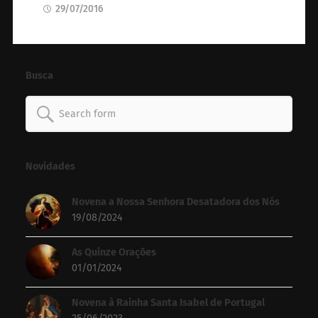
29/07/2016
Busca
Search
for:
Novidades
Novena a Nossa Senhora Desatadora dos Nós
19/08/2024
As Quinze Orações
01/01/2024
Novena à Rainha Santa Isabel de Portugal