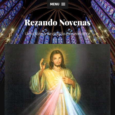
MENU
Rezando Novenas
Uma forma de oração perseverante