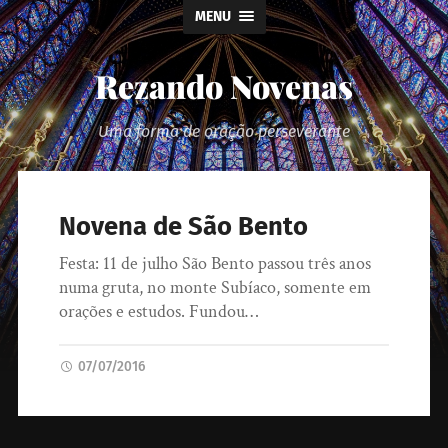
MENU
Rezando Novenas
Uma forma de oração perseverante
Novena de São Bento
Festa: 11 de julho São Bento passou três anos
numa gruta, no monte Subíaco, somente em
orações e estudos. Fundou…
07/07/2016