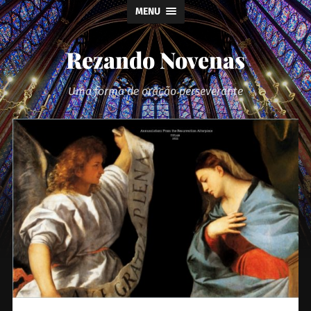
MENU
Rezando Novenas
Uma forma de oração perseverante