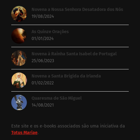
Novena a Nossa Senhora Desatadora dos Nós
19/08/2024
As Quinze Orações
01/01/2024
Novena à Rainha Santa Isabel de Portugal
25/06/2023
Novena a Santa Brígida da Irlanda
01/02/2022
Quaresma de São Miguel
14/08/2021
Este site e os e-books associados são uma iniciativa da
Totus Mariae
.