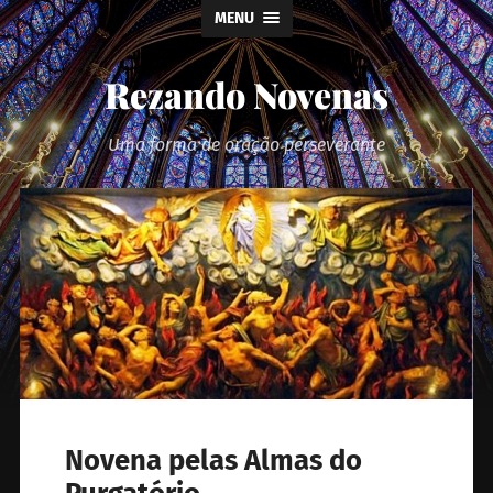
MENU
Rezando Novenas
Uma forma de oração perseverante
Novena pelas Almas do