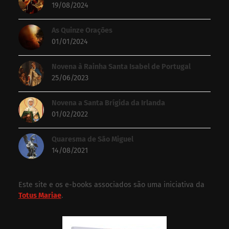
19/08/2024
As Quinze Orações
01/01/2024
Novena à Rainha Santa Isabel de Portugal
25/06/2023
Novena a Santa Brígida da Irlanda
01/02/2022
Quaresma de São Miguel
14/08/2021
Este site e os e-books associados são uma iniciativa da
Totus Mariae
.