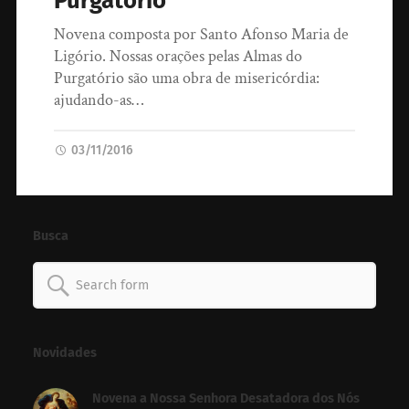
Purgatório
Novena composta por Santo Afonso Maria de
Ligório. Nossas orações pelas Almas do
Purgatório são uma obra de misericórdia:
ajudando-as…
03/11/2016
Busca
Search
for:
Novidades
Novena a Nossa Senhora Desatadora dos Nós