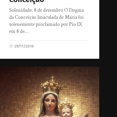
Solenidade: 8 de dezembro O Dogma
da Conceição Imaculada de Maria foi
solenemente proclamado por Pio IX
em 8 de…
29/11/2016