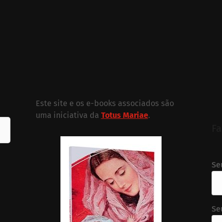
Este site e os e-books associados são
uma iniciativa da
Totus Mariae
.
Fa
Se
Se