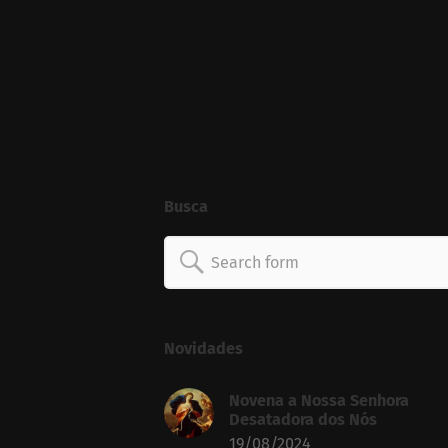
Busca
Search
for:
Novidades
Novena a Nossa Senhora
Desatadora dos Nós
19/08/2024