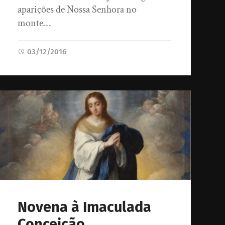
aparições de Nossa Senhora no
monte…
03/12/2016
Novena à Imaculada
Conceição