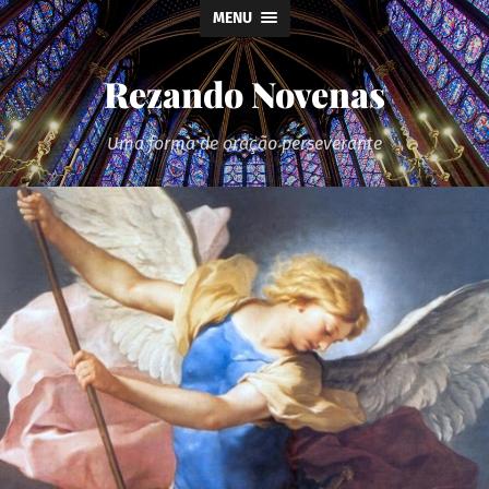
MENU
Rezando Novenas
Uma forma de oração perseverante