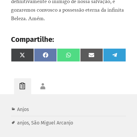
definitivamente o inimigo de nossa salvação, e
gozaremos convosco a possessão eterna da infinita
Beleza. Amém.
Compartilhe:
Share
Share
Share
Share
Share
on
on
on
on
on
X
Facebook
WhatsApp
Email
Telegram
(Twitter)
Anjos
anjos
,
São Miguel Arcanjo