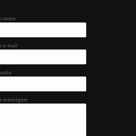
u nome
u e-mail
sunto
a mensagem