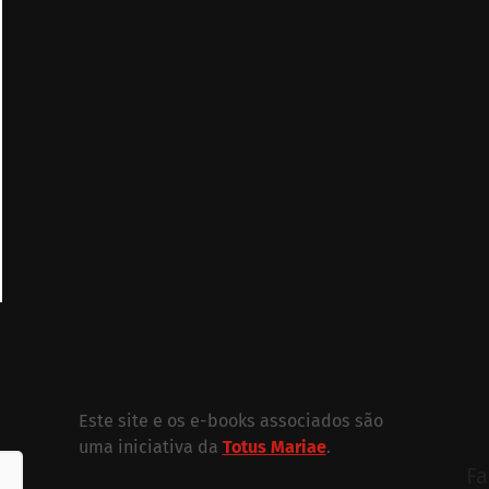
Este site e os e-books associados são
uma iniciativa da
Totus Mariae
.
Fa