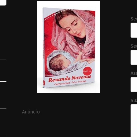
Se
Se
As
Su
Anúncio