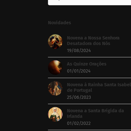
for:
Novidades
Novena a Nossa Senhora
Desatadora dos Nós
19/08/2024
As Quinze Orações
01/01/2024
Novena à Rainha Santa Isabel
de Portugal
25/06/2023
Novena a Santa Brígida da
Irlanda
01/02/2022