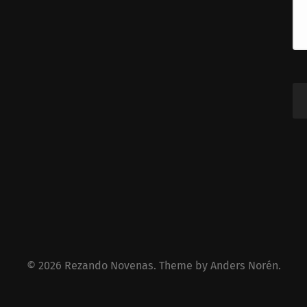
© 2026
Rezando Novenas
. Theme by
Anders Norén
.