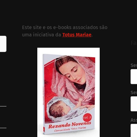
Este site e os e-books associados são
uma iniciativa da
Totus Mariae
.
Fa
Se
Se
As