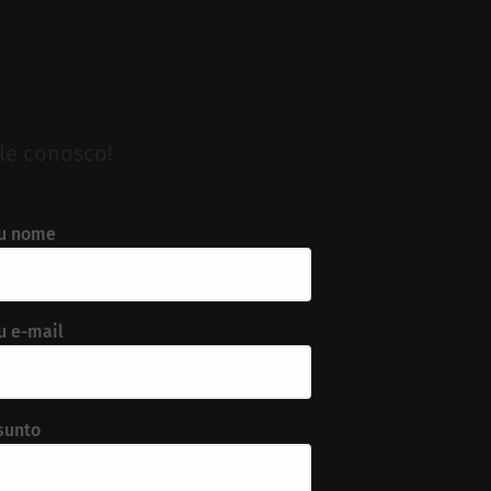
le conosco!
u nome
u e-mail
sunto