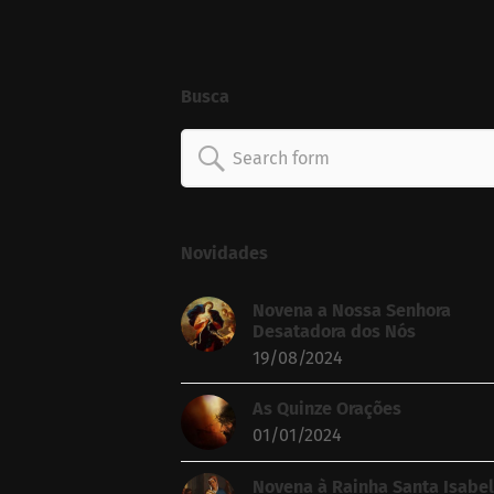
Busca
Search
for:
Novidades
Novena a Nossa Senhora
Desatadora dos Nós
19/08/2024
As Quinze Orações
01/01/2024
Novena à Rainha Santa Isabel