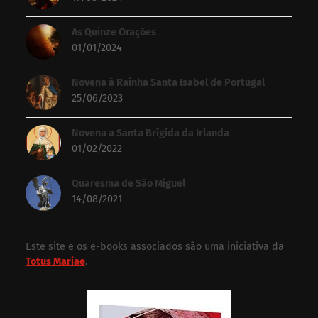
As Quinze Orações
01/01/2024
Novena à Rainha Santa Isabel de Portugal
25/06/2023
Novena a Santa Brígida da Irlanda
01/02/2022
Quaresma de São Miguel
14/08/2021
Este site e os e-books associados são uma iniciativa da
Totus Mariae
.