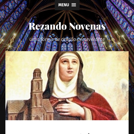
MENU
Rezando Novenas
Uma forma de oração perseverante