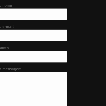
u nome
u e-mail
sunto
a mensagem