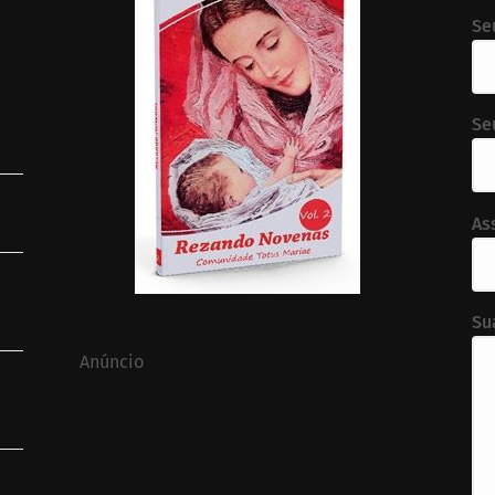
Se
Se
As
Su
Anúncio