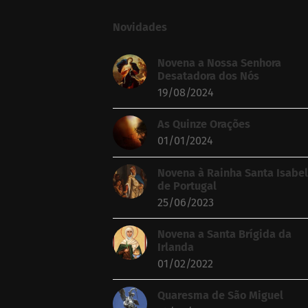
Novidades
Novena a Nossa Senhora
Desatadora dos Nós
19/08/2024
As Quinze Orações
01/01/2024
Novena à Rainha Santa Isabel
de Portugal
25/06/2023
Novena a Santa Brígida da
Irlanda
01/02/2022
Quaresma de São Miguel