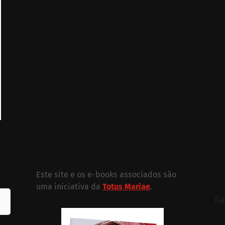
Este site e os e-books associados são
uma iniciativa da
Totus Mariae
.
Fa