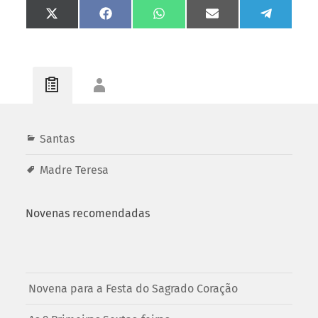
Share
Share
Share
Share
Share
on
on
on
on
on
X
Facebook
WhatsApp
Email
Telegram
(Twitter)
Santas
Madre Teresa
Novenas recomendadas
Novena para a Festa do Sagrado Coração