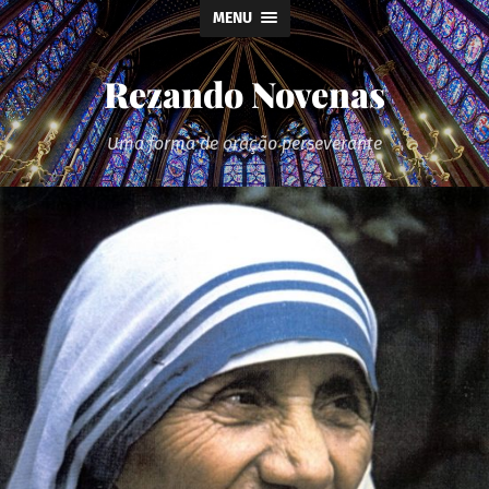
MENU
Rezando Novenas
Uma forma de oração perseverante