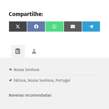
Compartilhe:
Share
Share
Share
Share
Share
on
on
on
on
on
X
Facebook
WhatsApp
Email
Telegram
(Twitter)
Nossa Senhora
Fátima
,
Nossa Senhora
,
Portugal
Novenas recomendadas