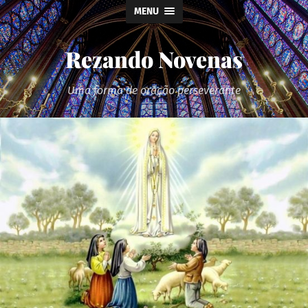
MENU
Rezando Novenas
Uma forma de oração perseverante