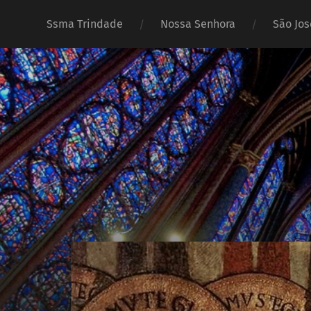
Ssma Trindade
Nossa Senhora
São Jos