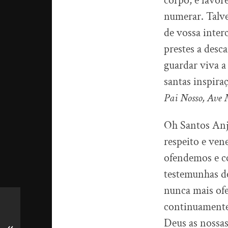
corpo, e favo
numerar. Talve
de vossa inter
prestes a desc
guardar viva a
santas inspira
Pai Nosso, Ave 
Oh Santos Anjo
respeito e ven
ofendemos e co
testemunhas de
nunca mais ofe
continuamente 
Deus as nossas