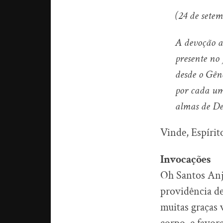
(24 de setem
A devoção ao
presente no
desde o Gên
por cada um
almas de Deu
Vinde, Espíri
Invocações
Oh Santos Anj
providência de
muitas graças 