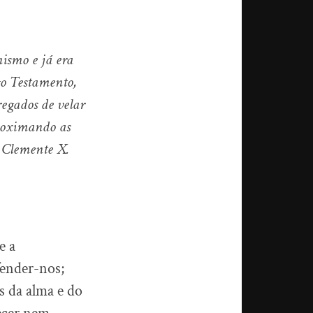
nismo e já era
go Testamento,
egados de velar
proximando as
a Clemente X.
e a
fender-nos;
s da alma e do