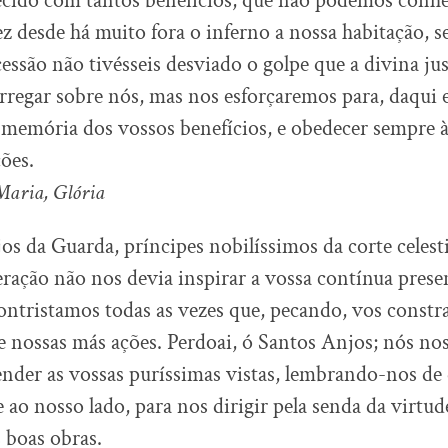
recido com tantos benefícios, que não podemos conh
z desde há muito fora o inferno a nossa habitação, s
cessão não tivésseis desviado o golpe que a divina jus
arregar sobre nós, mas nos esforçaremos para, daqui 
 memória dos vossos benefícios, e obedecer sempre à
ções.
Maria, Glória
s da Guarda, príncipes nobilíssimos da corte celesti
eração não nos devia inspirar a vossa contínua prese
ntristamos todas as vezes que, pecando, vos constr
 nossas más ações. Perdoai, ó Santos Anjos; nós n
nder as vossas puríssimas vistas, lembrando-nos de 
ao nosso lado, para nos dirigir pela senda da virtude
 boas obras.