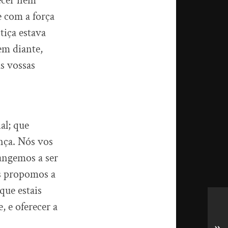
ecer nem
e com a força
tiça estava
em diante,
s vossas
al; que
nça. Nós vos
angemos a ser
os propomos a
que estais
, e oferecer a