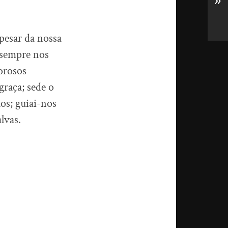
»
pesar da nossa
 sempre nos
orosos
graça; sede o
hos; guiai-nos
lvas.