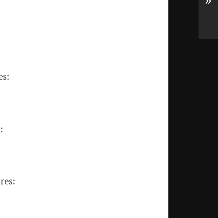
»
es:
:
res: