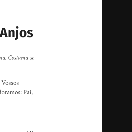
 Anjos
ena. Costuma-se
s Vossos
doramos: Pai,