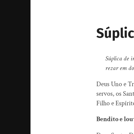
Súpli
Súplica de i
rezar em doi
Deus Uno e Tr
servos, os San
Filho e Espírit
Bendito e lou