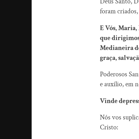
Deus Santo, De
foram criados
E Vós, Maria,
que dirigimos 
Medianeira de
graça, salvaç
Poderosos Sant
e auxílio, em 
Vinde depress
Nós vos supli
Cristo: