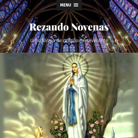
MENU
Rezando Novenas
Uma forma de oração perseverante