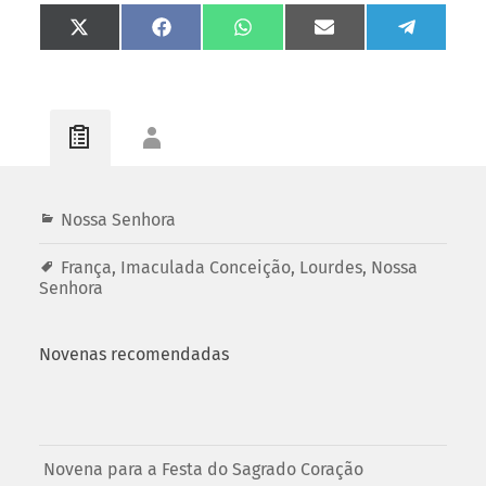
Share
Share
Share
Share
Share
on
on
on
on
on
X
Facebook
WhatsApp
Email
Telegram
(Twitter)
Nossa Senhora
França
,
Imaculada Conceição
,
Lourdes
,
Nossa
Senhora
Novenas recomendadas
Novena para a Festa do Sagrado Coração