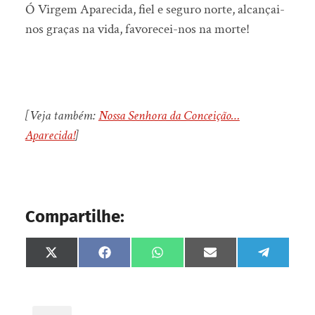
Ó Virgem Aparecida, fiel e seguro norte, alcançai-
nos graças na vida, favorecei-nos na morte!
[Veja também:
Nossa Senhora da Conceição…
Aparecida!
]
Compartilhe:
Share
Share
Share
Share
Share
on
on
on
on
on
X
Facebook
WhatsApp
Email
Telegram
(Twitter)