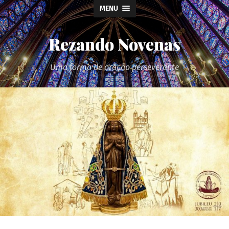
MENU
Rezando Novenas
Uma forma de oração perseverante